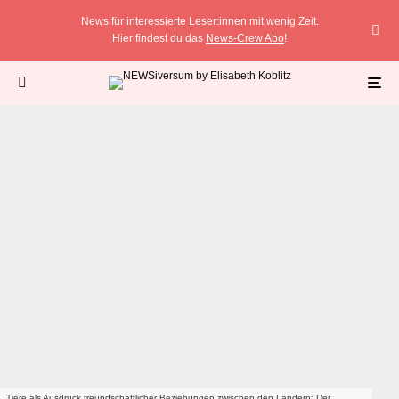
News für interessierte Leser:innen mit wenig Zeit.
Hier findest du das
News-Crew Abo
!
Tiere als Ausdruck freundschaftlicher Beziehungen zwischen den Ländern: Der