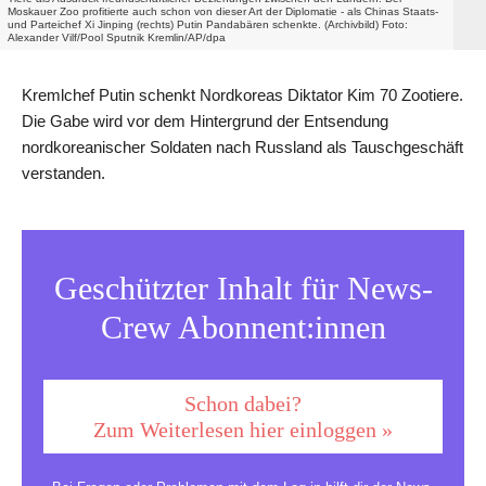
Moskauer Zoo profitierte auch schon von dieser Art der Diplomatie - als Chinas Staats-
und Parteichef Xi Jinping (rechts) Putin Pandabären schenkte. (Archivbild) Foto:
Alexander Vilf/Pool Sputnik Kremlin/AP/dpa
Kremlchef Putin schenkt Nordkoreas Diktator Kim 70 Zootiere.
Die Gabe wird vor dem Hintergrund der Entsendung
nordkoreanischer Soldaten nach Russland als Tauschgeschäft
verstanden.
Geschützter Inhalt für News-
Crew Abonnent:innen
Schon dabei?
Zum Weiterlesen hier einloggen »