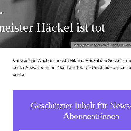
uer
eister Häckel ist tot
Häckel starb im Alter von 50 Jahren in Hamb
Vor wenigen Wochen musste Nikolas Häckel den Sessel im S
seiner Abwahl räumen. Nun ist er tot. Die Umstände seines T
unklar.
Geschützter Inhalt für New
Abonnent:innen