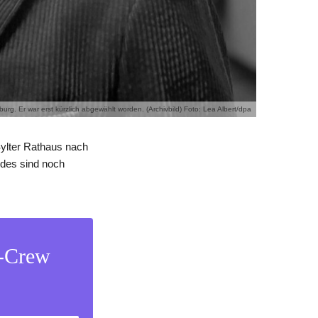
urg. Er war erst kürzlich abgewählt worden. (Archivbild) Foto: Lea Albert/dpa
ylter Rathaus nach
odes sind noch
s-Crew