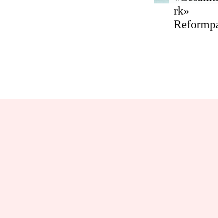
rk»
Reformp