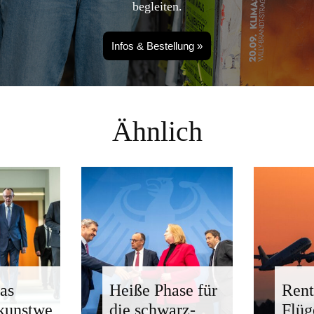
begleiten.
Infos & Bestellung »
Ähnlich
as
Heiße Phase für
Rent
kunstwe
die schwarz-
Flü