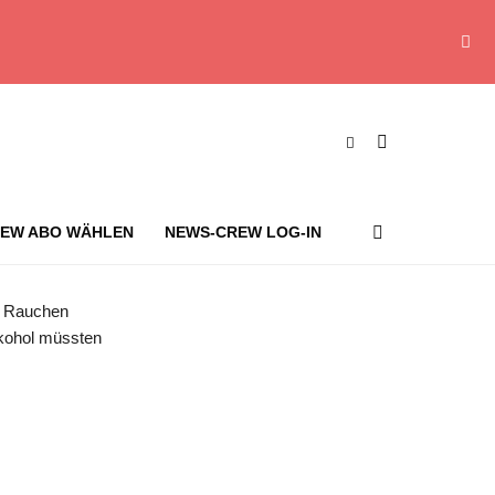
EW ABO WÄHLEN
NEWS-CREW LOG-IN
zu hohen Todes- und Erkrankungszahlen. (Symbolbild) Foto: Sina Schuldt/dpa
nd Rauchen
lkohol müssten
s-Crew