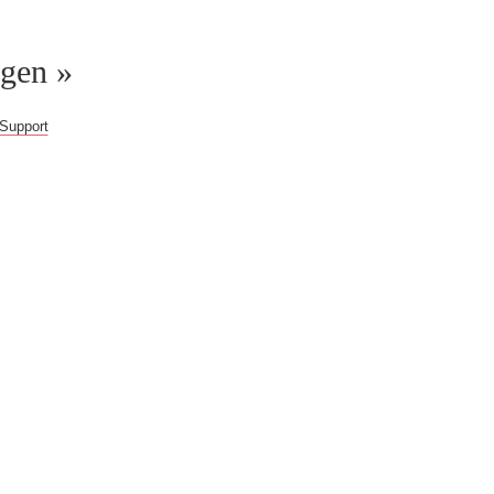
ggen »
Support
gern weiter!
b!
Du erhältst Zugriff
 im Web, überprüfte
eitere Inhalte.