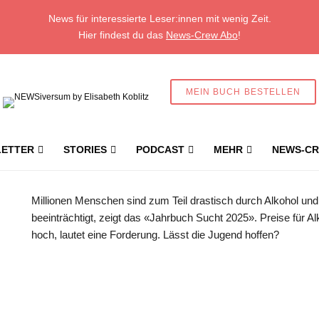
News für interessierte Leser:innen mit wenig Zeit.
Hier findest du das
News-Crew Abo
!
MEIN BUCH BESTELLEN
ETTER
STORIES
PODCAST
MEHR
NEWS-CR
Riskanter Alkohol- und Nikotinkonsum führt 
Millionen Menschen sind zum Teil drastisch durch Alkohol u
beeinträchtigt, zeigt das «Jahrbuch Sucht 2025». Preise für A
hoch, lautet eine Forderung. Lässt die Jugend hoffen?
Geschützter Inhalt für New
Abonnent:innen