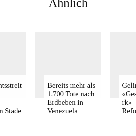
Ähnlich
tsstreit
Bereits mehr als
Geli
1.700 Tote nach
«Ge
Erdbeben in
rk»
n Stade
Venezuela
Ref