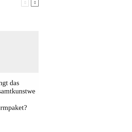
ngt das
samtkunstwe
ormpaket?