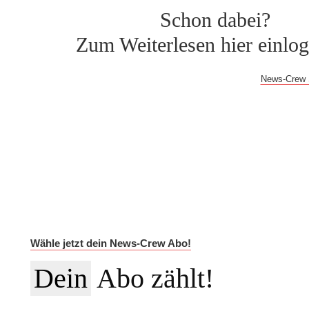
Schon dabei?
Zum Weiterlesen hier einlo
Bei Fragen oder Problemen mit dem Log-in hilft dir der
News-Crew 
Auf Dauer günstiger.
Werde News-Crew Abonnent:in und schalte die Paywall a
auf die vollständigen Meldungen in der NEWSiversum App und
Informationen auf Social Media, den ESMR-Podcast und viele w
Im Jahres-Abo sparst du aktuell 12 €:
Wähle jetzt dein News-Crew Abo!
Dein
Abo zählt!