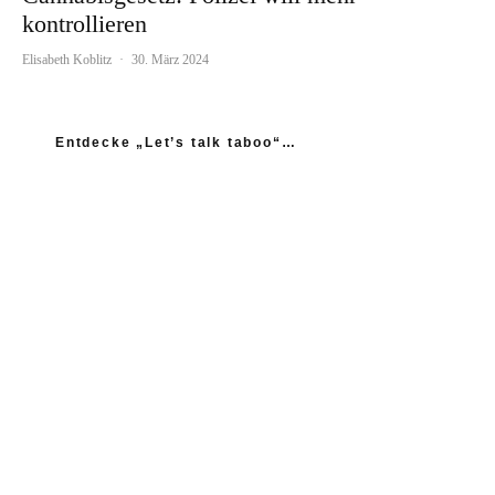
kontrollieren
Elisabeth Koblitz
·
30. März 2024
Entdecke „Let’s talk taboo“…
„Ich fühle mich wie das neue Extrem: nicht einmal
mein Gynäkologe hatte das Thema Asexualität auf dem