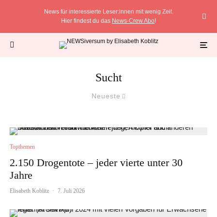
News für interessierte Leser:innen mit wenig Zeit.
Hier findest du das
News-Crew Abo
!
Sucht
Neueste
Topthemen
2.150 Drogentote – jeder vierte unter 30
Jahre
Elisabeth Koblitz
·
7. Juli 2026