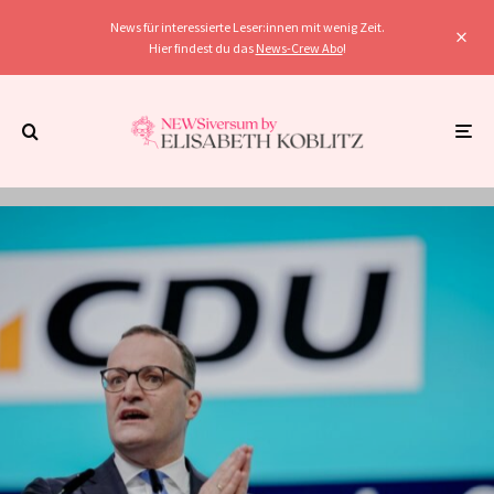
News für interessierte Leser:innen mit wenig Zeit.
Hier findest du das
News-Crew Abo
!