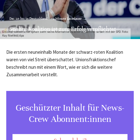
Das ist los in Deutschland
·
1 Minute Lesedauer
Spahn: Koalition ist zum Erfolg verpflichtet
Unionsfraktionschef Sphan sieht keine Alternative zu einer Zusammenarbeit mit der SPD. Foto:
Kay Nietfeld/dpa
Die ersten neuneinhalb Monate der schwarz-roten Koalition
waren von viel Streit überschattet. Unionsfraktionschef
beschreibt nun mit einem Wort, wie er sich die weitere
Zusammenarbeit vorstellt.
Geschützter Inhalt für News-
Crew Abonnent:innen