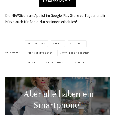
Da mache ich mit »
Die NEWSiversum App ist im Google Play Store verfügbar und in
Kürze auch für Apple Nutzer:innen erhältlich!
DEUTSCHLAND
HETZE
INTERNET
SCHLAGWÖRTER
IRME STETTER-KARP
KATRIN GÖRING-ECKARDT
KIRCHE
LUISA NEUBAUER
THÜRINGEN
"Aber alle haben ein
Smartphone"