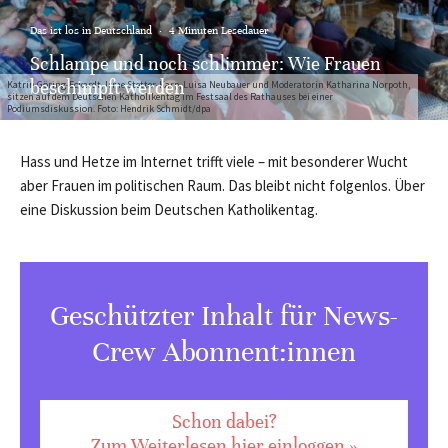
Das ist los in Deutschland
·
4 Minuten Lesedauer
Schlampe und noch schlimmer: Wie Frauen
beschimpft werden
Katrin Göring-Eckardt, Irme Stetter-Karp, Luisa Neubauer und Moderatorin Katharina Norpoth,
sitzen auf dem Deutschen Katholikentag im Festsaal des Rathauses bei einer
Podiumsdiskussion. Foto: Hendrik Schmidt/dpa
Hass und Hetze im Internet trifft viele – mit besonderer Wucht
aber Frauen im politischen Raum. Das bleibt nicht folgenlos. Über
eine Diskussion beim Deutschen Katholikentag.
Geschützter Inhalt für News-
Crew Abonnent:innen
Schon dabei?
Zum Weiterlesen hier einloggen »