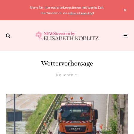
News für interessierte Leser:innen mit wenig Zeit.
Hier findest du das
News-Crew Abo
!
Wettervorhersage
Neueste