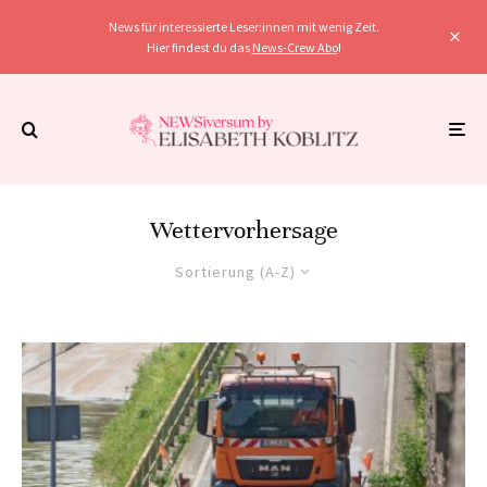
News für interessierte Leser:innen mit wenig Zeit.
Hier findest du das
News-Crew Abo
!
Wettervorhersage
Sortierung (A-Z)