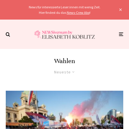
News für interessierte Leser:innen mit wenig Zeit.
Hier findest du das
News-Crew Abo
!
Wahlen
Neueste