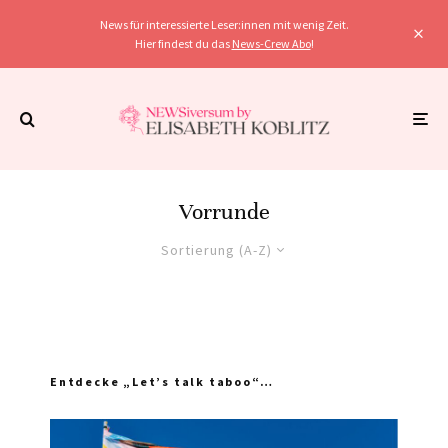
News für interessierte Leser:innen mit wenig Zeit.
Hier findest du das
News-Crew Abo
!
Vorrunde
Sortierung (A-Z)
Entdecke „Let’s talk taboo“…