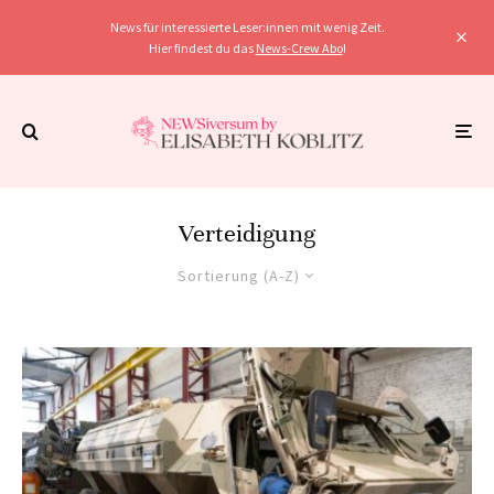
News für interessierte Leser:innen mit wenig Zeit.
Hier findest du das
News-Crew Abo
!
Verteidigung
Sortierung (A-Z)