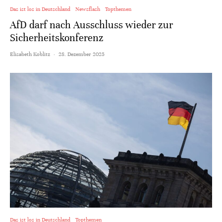
Das ist los in Deutschland
Newsflash
Topthemen
AfD darf nach Ausschluss wieder zur
Sicherheitskonferenz
Elisabeth Koblitz
·
28. Dezember 2025
Das ist los in Deutschland
Topthemen