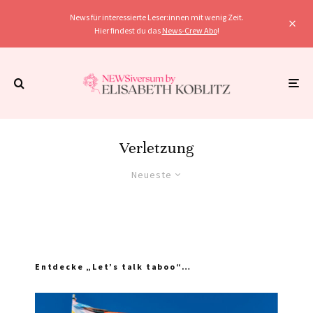
News für interessierte Leser:innen mit wenig Zeit.
Hier findest du das
News-Crew Abo
!
Verletzung
Neueste
Entdecke „Let’s talk taboo“…