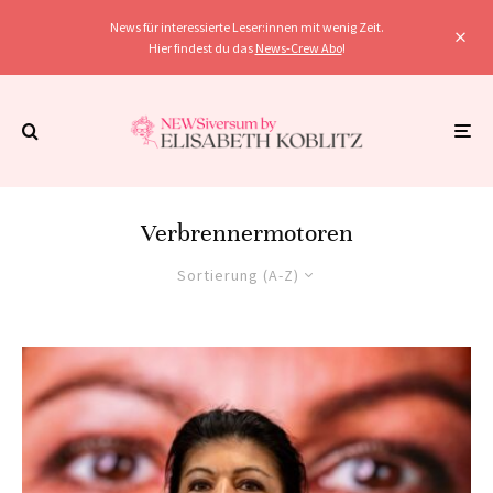
News für interessierte Leser:innen mit wenig Zeit.
Hier findest du das
News-Crew Abo
!
Verbrennermotoren
Sortierung (A-Z)