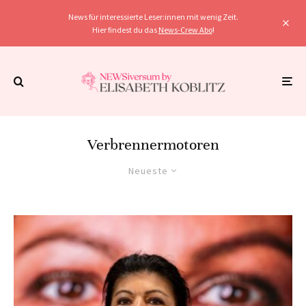
News für interessierte Leser:innen mit wenig Zeit.
Hier findest du das
News-Crew Abo
!
Verbrennermotoren
Neueste