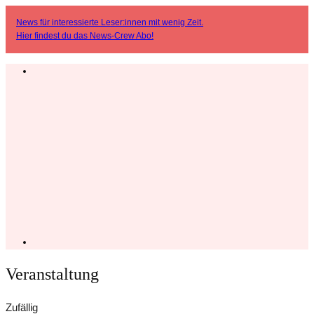
News für interessierte Leser:innen mit wenig Zeit.
Hier findest du das
News-Crew Abo
!
Veranstaltung
Zufällig