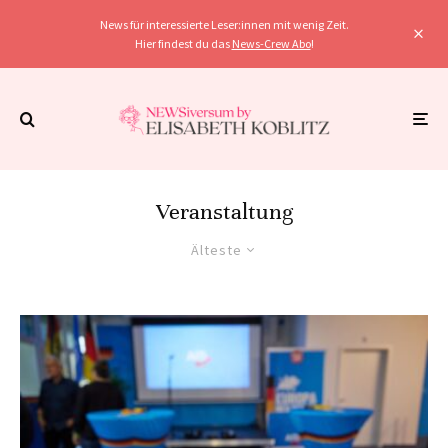
News für interessierte Leser:innen mit wenig Zeit.
Hier findest du das
News-Crew Abo
!
Veranstaltung
Älteste