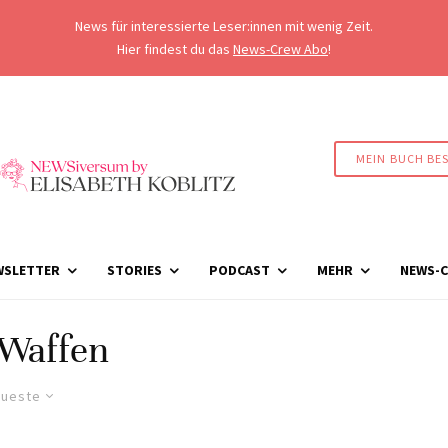
News für interessierte Leser:innen mit wenig Zeit.
Hier findest du das
News-Crew Abo
!
MEIN BUCH BE
WSLETTER
STORIES
PODCAST
MEHR
NEWS-C
Waffen
ueste