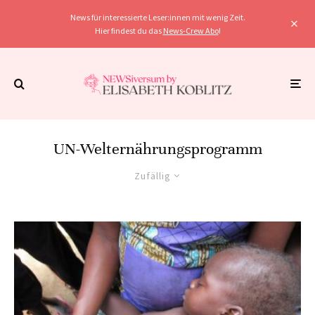
News für interessierte Leser:innen mit wenig Zeit.
Hier findest du das
News-Crew Abo
!
UN-Welternährungsprogramm
Zufällig