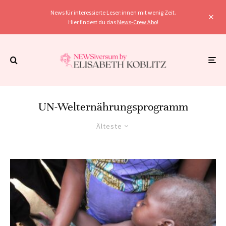
News für interessierte Leser:innen mit wenig Zeit.
Hier findest du das
News-Crew Abo
!
UN-Welternährungsprogramm
Älteste