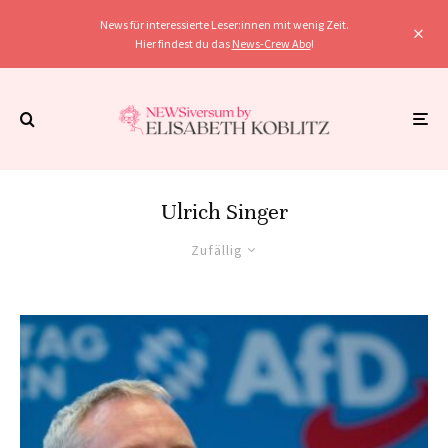
News für interessierte Leser:innen mit wenig Zeit.
Hier findest du das
News-Crew Abo
!
Ulrich Singer
Zufällig