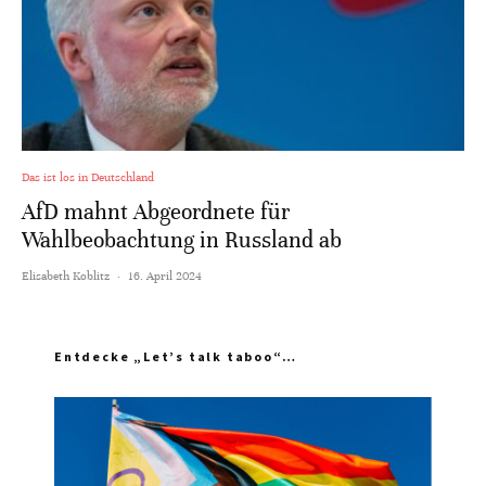
Das ist los in Deutschland
AfD mahnt Abgeordnete für
Wahlbeobachtung in Russland ab
Elisabeth Koblitz
·
16. April 2024
Entdecke „Let’s talk taboo“…