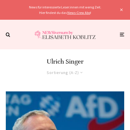
News für interessierte Leser:innen mit wenig Zeit.
Hier findest du das
News-Crew Abo
!
Ulrich Singer
Sortierung (A-Z)