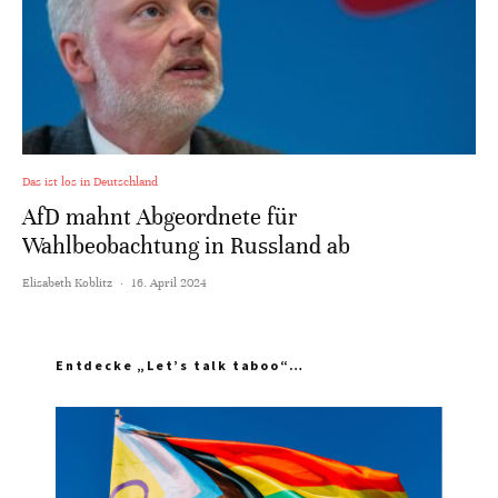
Das ist los in Deutschland
AfD mahnt Abgeordnete für
Wahlbeobachtung in Russland ab
Elisabeth Koblitz
·
16. April 2024
Entdecke „Let’s talk taboo“…