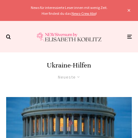
News für interessierte Leser:innen mit wenig Zeit.
Hier findest du das
News-Crew Abo
!
Ukraine-Hilfen
Neueste