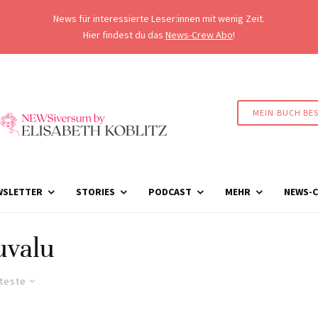
News für interessierte Leser:innen mit wenig Zeit.
Hier findest du das
News-Crew Abo
!
MEIN BUCH BE
WSLETTER
STORIES
PODCAST
MEHR
NEWS-C
uvalu
lteste