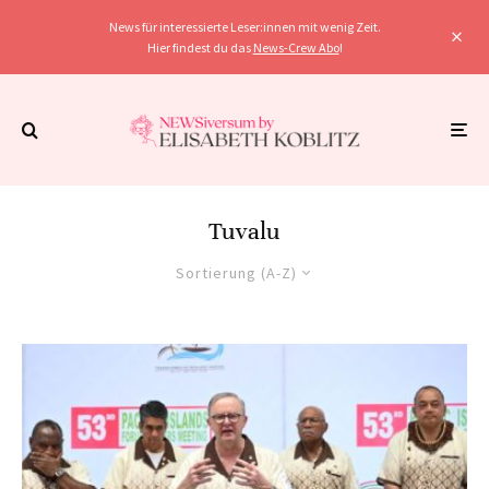
News für interessierte Leser:innen mit wenig Zeit.
Hier findest du das
News-Crew Abo
!
Tuvalu
Sortierung (A-Z)