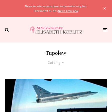
News für interessierte Leser:innen mit wenig Zeit.
Hier findest du das
News-Crew Abo
!
Tupolew
Zufällig