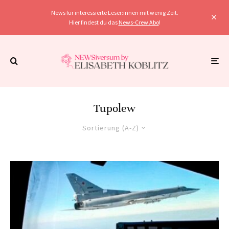
News für interessierte Leser:innen mit wenig Zeit.
Hier findest du das
News-Crew Abo
!
Tupolew
Sortierung (A-Z)