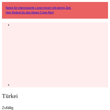
News für interessierte Leser:innen mit wenig Zeit.
Hier findest du das
News-Crew Abo
!
Türkei
Zufällig