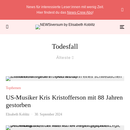
News für interessierte Leser:innen mit wenig Zeit.
Hier findest du das
News-Crew Abo
!
Todesfall
Älteste
Topthemen
US-Musiker Kris Kristofferson mit 88 Jahren
gestorben
Elisabeth Koblitz
·
30. September 2024