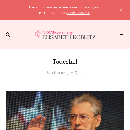
News für interessierte Leser:innen mit wenig Zeit.
Hier findest du das
News-Crew Abo
!
Todesfall
Sortierung (A-Z)