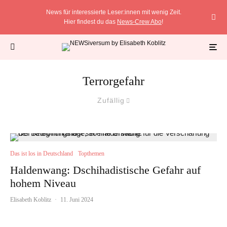
News für interessierte Leser:innen mit wenig Zeit.
Hier findest du das
News-Crew Abo
!
Terrorgefahr
Zufällig
Das ist los in Deutschland
Topthemen
Haldenwang: Dschihadistische Gefahr auf
hohem Niveau
Elisabeth Koblitz
·
11. Juni 2024