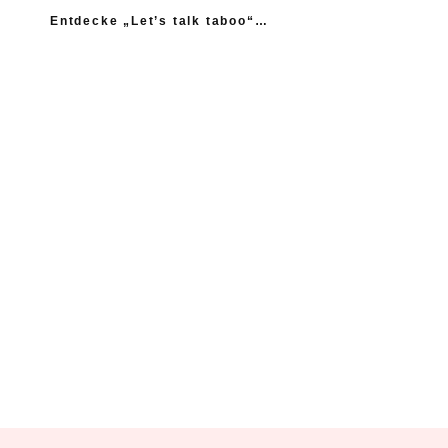
Entdecke „Let’s talk taboo“…
„Ich fühle mich wie das neue Extrem: nicht einmal
mein Gynäkologe hatte das Thema Asexualität auf dem
Radar“
“Woher sollte ich als Kind wissen, dass es
nicht normal ist, wenn die Mama einen
schlägt?”
Ein Kind mehr, wäre ein Kind zu viel