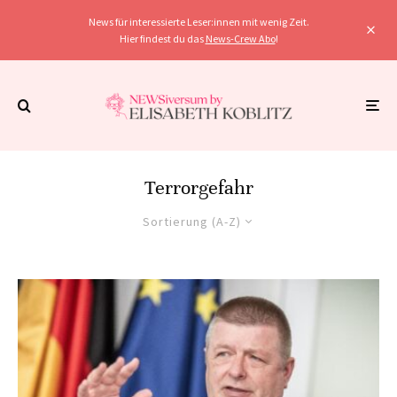
News für interessierte Leser:innen mit wenig Zeit.
Hier findest du das
News-Crew Abo
!
Terrorgefahr
Sortierung (A-Z)