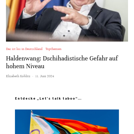
Das ist los in Deutschland
Topthemen
Haldenwang: Dschihadistische Gefahr auf
hohem Niveau
Elisabeth Koblitz
·
11. Juni 2024
Entdecke „Let’s talk taboo“…