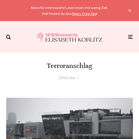
News für interessierte Leser:innen mit wenig Zeit.
Hier findest du das
News-Crew Abo
!
Terroranschlag
Älteste