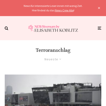
News für interessierte Leser:innen mit wenig Zeit.
Hier findest du das
News-Crew Abo
!
Terroranschlag
Neueste