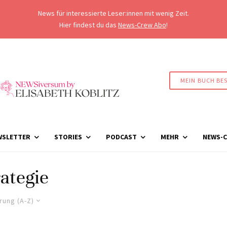
News für interessierte Leser:innen mit wenig Zeit.
Hier findest du das
News-Crew Abo
!
MEIN BUCH BE
WSLETTER
STORIES
PODCAST
MEHR
NEWS-C
rategie
rung (A-Z)