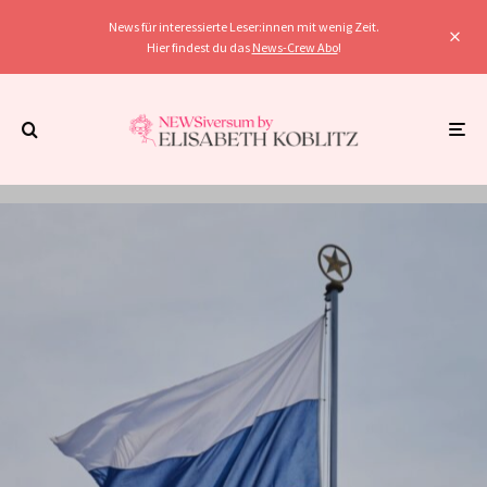
News für interessierte Leser:innen mit wenig Zeit.
Hier findest du das
News-Crew Abo
!