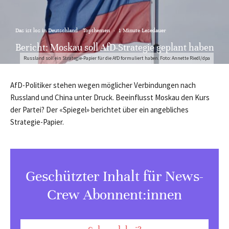
Das ist los in Deutschland
Topthemen
·
1 Minute Lesedauer
Bericht: Moskau soll AfD-Strategie geplant haben
Russland soll ein Strategie-Papier für die AfD formuliert haben. Foto: Annette Riedl/dpa
AfD-Politiker stehen wegen möglicher Verbindungen nach
Russland und China unter Druck. Beeinflusst Moskau den Kurs
der Partei? Der «Spiegel» berichtet über ein angebliches
Strategie-Papier.
Geschützter Inhalt für News-
Crew Abonnent:innen