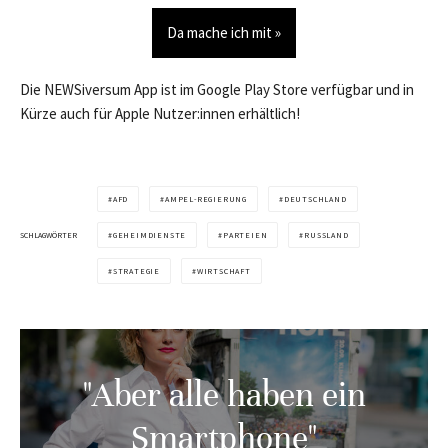
Da mache ich mit »
Die NEWSiversum App ist im Google Play Store verfügbar und in
Kürze auch für Apple Nutzer:innen erhältlich!
AFD
AMPEL-REGIERUNG
DEUTSCHLAND
SCHLAGWÖRTER
GEHEIMDIENSTE
PARTEIEN
RUSSLAND
STRATEGIE
WIRTSCHAFT
"Aber alle haben ein
Smartphone"