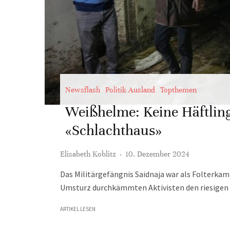
Newsflash
Politik Ausland
Topthemen
Weißhelme: Keine Häftlin
«Schlachthaus»
Elisabeth Koblitz
·
10. Dezember 2024
Das Militärgefängnis Saidnaja war als Folterk
Umsturz durchkämmten Aktivisten den riesigen 
ARTIKEL LESEN