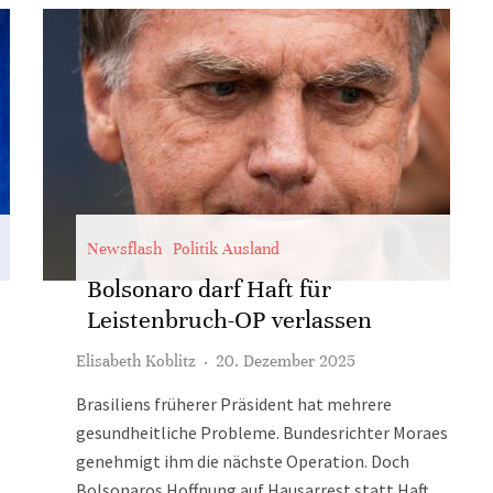
Newsflash
Politik Ausland
Bolsonaro darf Haft für
Leistenbruch-OP verlassen
Elisabeth Koblitz
·
20. Dezember 2025
Brasiliens früherer Präsident hat mehrere
gesundheitliche Probleme. Bundesrichter Moraes
genehmigt ihm die nächste Operation. Doch
Bolsonaros Hoffnung auf Hausarrest statt Haft