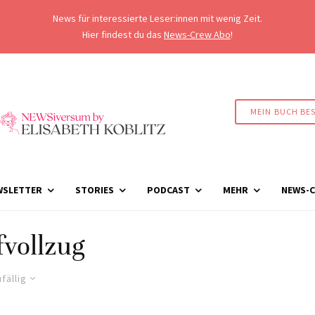
News für interessierte Leser:innen mit wenig Zeit.
Hier findest du das
News-Crew Abo
!
MEIN BUCH BE
WSLETTER
STORIES
PODCAST
MEHR
NEWS-C
fvollzug
fällig