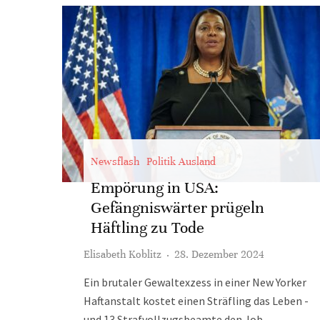
Newsflash
Politik Ausland
Empörung in USA:
Gefängniswärter prügeln
Häftling zu Tode
Elisabeth Koblitz
·
28. Dezember 2024
Ein brutaler Gewaltexzess in einer New Yorker
Haftanstalt kostet einen Sträfling das Leben -
und 13 Strafvollzugsbeamte den Job.