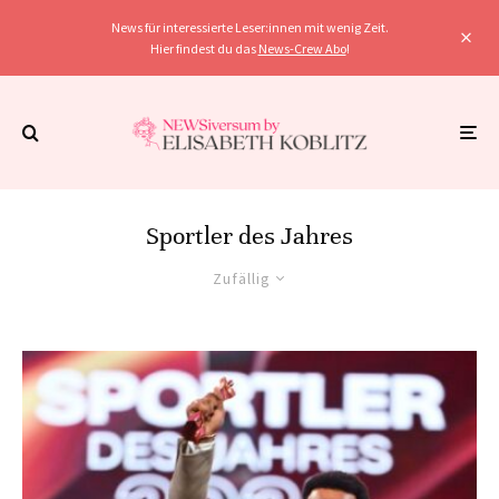
News für interessierte Leser:innen mit wenig Zeit.
Hier findest du das
News-Crew Abo
!
Sportler des Jahres
Zufällig