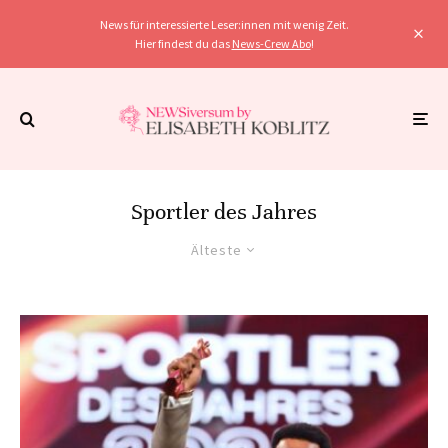
News für interessierte Leser:innen mit wenig Zeit.
Hier findest du das
News-Crew Abo
!
Sportler des Jahres
Älteste