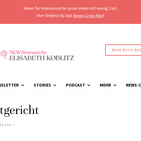
News für interessierte Leser:innen mit wenig Zeit.
Hier findest du das
News-Crew Abo
!
MEIN BUCH BE
WSLETTER
STORIES
PODCAST
MEHR
NEWS-C
tgericht
lteste