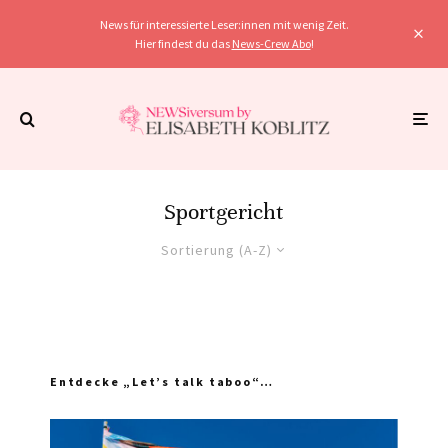
News für interessierte Leser:innen mit wenig Zeit.
Hier findest du das
News-Crew Abo
!
Sportgericht
Sortierung (A-Z)
Entdecke „Let’s talk taboo“…