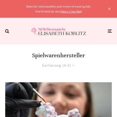
News für interessierte Leser:innen mit wenig Zeit.
Hier findest du das
News-Crew Abo
!
Spielwarenhersteller
Sortierung (A-Z)