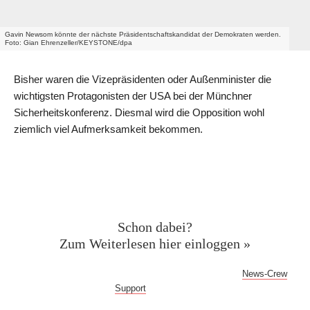
Gavin Newsom könnte der nächste Präsidentschaftskandidat der Demokraten werden.
Foto: Gian Ehrenzeller/KEYSTONE/dpa
Bisher waren die Vizepräsidenten oder Außenminister die
wichtigsten Protagonisten der USA bei der Münchner
Sicherheitskonferenz. Diesmal wird die Opposition wohl
ziemlich viel Aufmerksamkeit bekommen.
Geschützter Inhalt für News-
Crew Abonnent:innen
Schon dabei?
Zum Weiterlesen hier einloggen »
Bei Fragen oder Problemen mit dem Log-in hilft dir der
News-Crew
Support
gern weiter!