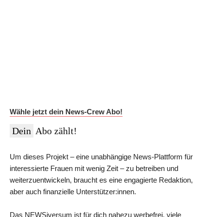
Auf Dauer günstiger.
Werde News-Crew Abonnent:in und schalte die Paywall
ab!
Du erhältst Zugriff auf die vollständigen Meldungen in der
NEWSiversum App und im Web, überprüfte Informationen auf
Social Media, den ESMR-Podcast und viele weitere Inhalte.
Im Jahres-Abo sparst du aktuell 12 €:
Wähle jetzt dein News-Crew Abo!
Dein
Abo zählt!
Um dieses Projekt – eine unabhängige News-Plattform für
interessierte Frauen mit wenig Zeit – zu betreiben und
weiterzuentwickeln, braucht es eine engagierte Redaktion,
aber auch finanzielle Unterstützer:innen.
Das NEWSiversum ist für dich nahezu werbefrei, viele