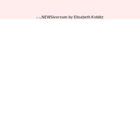
WÄHLE DEIN ABO
NEWS-CREW SUPPORT
NUTZUNGSBEDINGUNGEN
IMPRESSUM
DATENSCHUTZ
© 2026 NEWSiversum® by Elisabeth Koblitz.
Made with ♥ in Hamburg