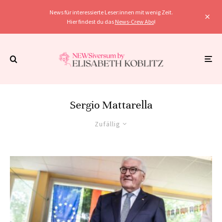
News für interessierte Leser:innen mit wenig Zeit.
Hier findest du das
News-Crew Abo
!
Sergio Mattarella
Zufällig