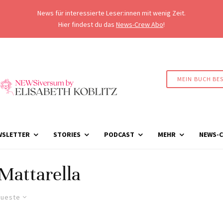
News für interessierte Leser:innen mit wenig Zeit.
Hier findest du das
News-Crew Abo
!
MEIN BUCH BE
WSLETTER
STORIES
PODCAST
MEHR
NEWS-C
Mattarella
ueste