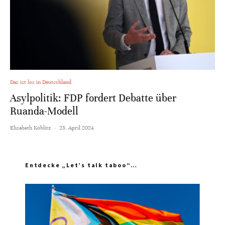
Das ist los in Deutschland
Asylpolitik: FDP fordert Debatte über
Ruanda-Modell
Elisabeth Koblitz
·
25. April 2024
Entdecke „Let’s talk taboo“…