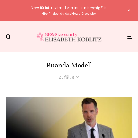
News für interessierte Leser:innen mit wenig Zeit.
Hier findest du das
News-Crew Abo
!
Ruanda-Modell
Zufällig