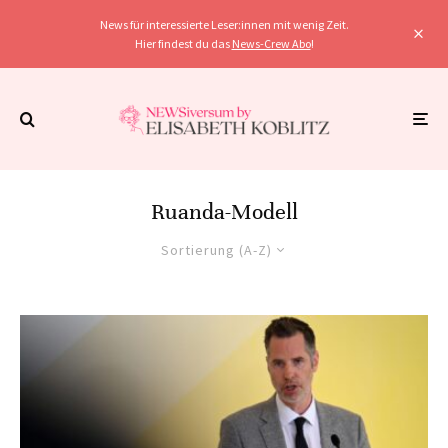
News für interessierte Leser:innen mit wenig Zeit.
Hier findest du das
News-Crew Abo
!
Ruanda-Modell
Sortierung (A-Z)