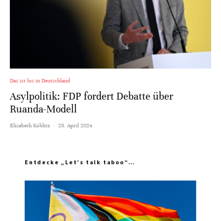
Das ist los in Deutschland
Asylpolitik: FDP fordert Debatte über
Ruanda-Modell
Elisabeth Koblitz
·
25. April 2024
Entdecke „Let’s talk taboo“…