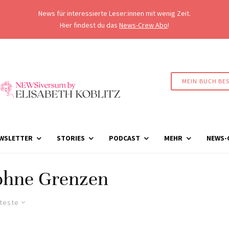
News für interessierte Leser:innen mit wenig Zeit.
Hier findest du das
News-Crew Abo
!
MEIN BUCH BE
WSLETTER
STORIES
PODCAST
MEHR
NEWS-
ohne Grenzen
lteste