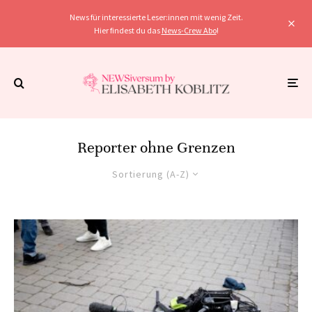
News für interessierte Leser:innen mit wenig Zeit.
Hier findest du das
News-Crew Abo
!
Reporter ohne Grenzen
Sortierung (A-Z)