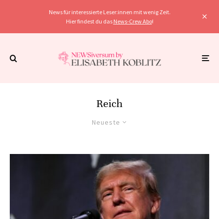
News für interessierte Leser:innen mit wenig Zeit.
Hier findest du das
News-Crew Abo
!
Reich
Neueste