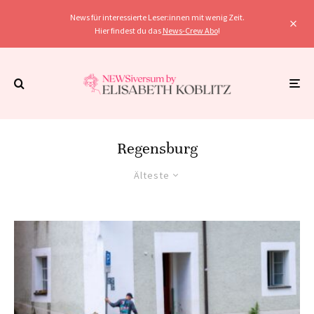
News für interessierte Leser:innen mit wenig Zeit.
Hier findest du das
News-Crew Abo
!
Regensburg
Älteste